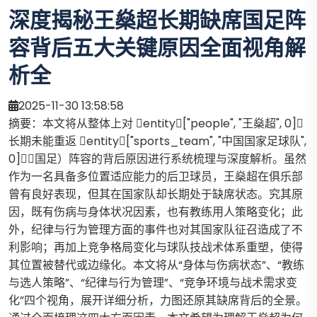
深度揭秘王燊超长期缺席国足阵
容背后五大关键原因全面视角解
析全
2025-11-30 13:58:58
摘要：本文将从整体上对 entity["people", "王燊超", 0]
长期未能重返 entity["sports_team", "中国国家足球队",
0]（国足）阵容的背后原因进行系统梳理与深度解析。虽然
作为一名具备多位置适应能力的后卫球员，王燊超在俱乐部
曾有良好表现，但其在国家队却长期处于缺席状态。究其原
因，既有伤病与身体状况因素，也有教练用人策略变化；此
外，纪律与行为管理方面的事件也对其国家队征召造成了不
利影响；再加上竞争格局变化与球队技战术体系重塑，使得
其位置被替代或边缘化。本文将从“身体与伤病状态”、“教练
与选人策略”、“纪律与行为管理”、“竞争环境与战术需求变
化”四个视角，展开详细分析，力图还原其缺席背后的全景。