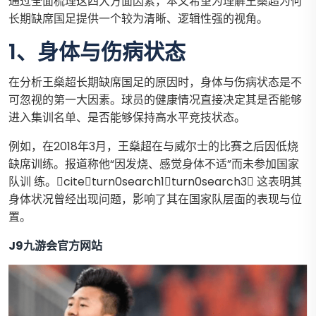
通过全面梳理这四大方面因素，本文希望为理解王燊超为何
长期缺席国足提供一个较为清晰、逻辑性强的视角。
1、身体与伤病状态
在分析王燊超长期缺席国足的原因时，身体与伤病状态是不
可忽视的第一大因素。球员的健康情况直接决定其是否能够
进入集训名单、是否能够保持高水平竞技状态。
例如，在2018年3月，王燊超在与威尔士的比赛之后因低烧
缺席训练。报道称他“因发烧、感觉身体不适”而未参加国家
队训 练。citeturn0search1turn0search3 这表明其
身体状况曾经出现问题，影响了其在国家队层面的表现与位
置。
J9九游会官方网站