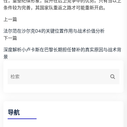
性，重塑纪律形象，提升在后卫竞争中的优势。只有当以上
条件较为完善，其国家队重返之路才可能重新开启。
上一篇
法尔范在沙尔克04的关键位置作用与战术价值分析
下一篇
深度解析小卢卡斯在巴黎长期担任替补的真实原因与战术背
景
导航