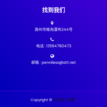
找到我们
滁州市格淘瀑布244号
电话 : 13594780473
邮箱 : penniless@att.net
Copyright ©
九游会·J9官网
.