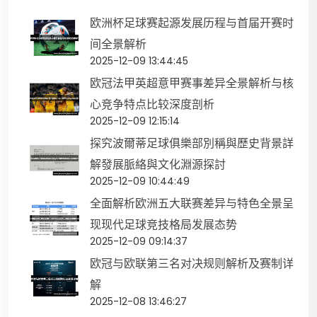
欧洲杯足球赛起源发展历程与首届开赛时
间全景解析
2025-12-09 13:44:45
欧冠法甲英超意甲赛事差异全景解析与核
心竞争特点比较深度剖析
2025-12-09 12:15:14
探究波爾蒂足球俱樂部別稱與歷史背景詳
解發展脈絡與文化淵源探討
2025-12-09 10:44:49
全面解析欧洲五大联赛差异与特色全景呈
现现代足球竞技格局发展态势
2025-12-09 09:14:37
欧冠与欧联第三名对决规则解析及赛制详
解
2025-12-08 13:46:27