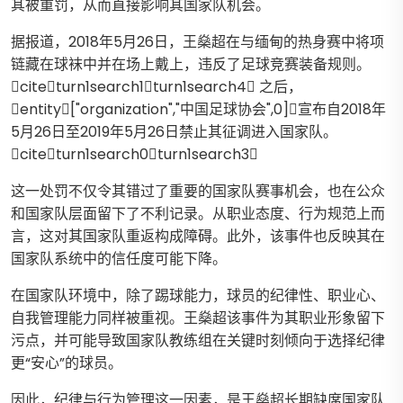
其被重罚，从而直接影响其国家队机会。
据报道，2018年5月26日，王燊超在与缅甸的热身赛中将项
链藏在球袜中并在场上戴上，违反了足球竞赛装备规则。
citeturn1search1turn1search4 之后，
entity["organization","中国足球协会",0]宣布自2018年
5月26日至2019年5月26日禁止其征调进入国家队。
citeturn1search0turn1search3
这一处罚不仅令其错过了重要的国家队赛事机会，也在公众
和国家队层面留下了不利记录。从职业态度、行为规范上而
言，这对其国家队重返构成障碍。此外，该事件也反映其在
国家队系统中的信任度可能下降。
在国家队环境中，除了踢球能力，球员的纪律性、职业心、
自我管理能力同样被重视。王燊超该事件为其职业形象留下
污点，并可能导致国家队教练组在关键时刻倾向于选择纪律
更“安心”的球员。
因此，纪律与行为管理这一因素，是王燊超长期缺席国家队