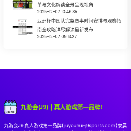
革与文化解读全景呈现视角
2025-12-07 10:46:35
亚洲杯中国队完整赛事时间安排与观赛指
南全攻略详尽解读最新发布
2025-12-07 09:13:27
九游会J9·真人游戏第一品牌(jiuyouhui-j9sports.com)隶属