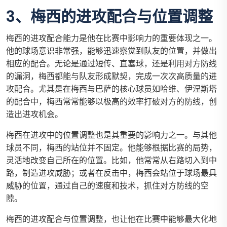
3、梅西的进攻配合与位置调整
梅西的进攻配合能力是他在比赛中影响力的重要体现之一。
他的球场意识非常强，能够迅速察觉到队友的位置，并做出
相应的配合。无论是通过短传、直塞球，还是利用对方防线
的漏洞，梅西都能与队友形成默契，完成一次次高质量的进
攻配合。尤其是在梅西与巴萨的核心球员如哈维、伊涅斯塔
的配合中，梅西常常能够以极高的效率打破对方的防线，创
造出进攻机会。
梅西在进攻中的位置调整也是其重要的影响力之一。与其他
球员不同，梅西的站位并不固定。他能够根据比赛的局势，
灵活地改变自己所在的位置。比如，他常常从右路切入到中
路，制造进攻威胁；或者在反击中，梅西会站位于球场最具
威胁的位置，通过自己的速度和技术，抓住对方防线的空
隙。
梅西的进攻配合与位置调整，也让他在比赛中能够最大化地