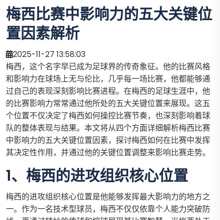
梅西比赛中影响力的五大关键位
置因素解析
2025-11-27 13:58:03
梅西，这个名字早已成为足球界的传奇象征。他的比赛风格
和影响力在球场上无与伦比，几乎每一场比赛，他都能够通
过自己的表现深刻影响比赛进程。在梅西的足球生涯中，他
的比赛影响力常常通过他所处的五大关键位置来展现。这五
个位置不仅决定了梅西如何操控比赛节奏，也深刻影响着球
队的整体表现与结果。本文将从四个方面详细解析梅西比赛
中影响力的五大关键位置因素，探讨梅西如何在比赛中发挥
其决定性作用，并通过他的关键位置调整来影响比赛走势。
1、梅西的进攻组织核心位置
梅西的进攻组织核心位置是他能够发挥最大影响力的地方之
一。作为一名技术型球员，梅西不仅仅依靠个人能力突破防