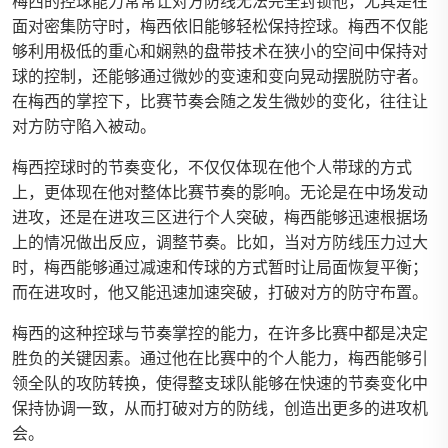
梅西的控球能力常常让对方防线无法完全封锁他，尤其是在
面对密集防守时，梅西依旧能够轻松保持控球。梅西不仅能
够利用极低的重心和娴熟的盘带技术在狭小的空间中保持对
球的控制，还能够通过微妙的变速和变向晃动摆脱防守者。
在梅西的掌控下，比赛节奏会随之发生微妙的变化，往往让
对方防守陷入被动。
梅西控球时的节奏变化，不仅仅体现在他个人带球的方式
上，更体现在他对整体比赛节奏的影响。无论是在中场发动
进攻，还是在进攻三区进行个人突破，梅西能够迅速根据场
上的情况做出反应，调整节奏。比如，当对方防线压力过大
时，梅西能够通过减速和传球的方式暂时让局面恢复平衡；
而在进攻时，他又能迅速加速突破，打破对方的防守布置。
梅西的这种控球与节奏掌控的能力，在许多比赛中都是决定
胜负的关键因素。通过他在比赛中的个人能力，梅西能够引
领全队的攻防转换，使得整支球队能够在快速的节奏变化中
保持协调一致，从而打破对方的防线，创造出更多的进攻机
会。