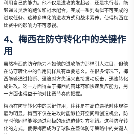
利用自己的能力。他不仅是进攻的发起者，还是执行者，能
够通过灵活的跑位和战术配合，完成一系列看似不可完成的
进攻任务。这种多样化的进攻方式和战术素养，使得梅西在
比赛中的影响力不可忽视。
4、梅西在防守转化中的关键作
用
虽然梅西的防守能力不如他的进攻能力那样引人注目，但他
在防守转化中的作用同样具有重要意义。在很多情况下，梅
西能够通过抢断、逼迫对方失误来直接发动反击，迅速转化
成进攻。这一方面得益于梅西的高球商和快速反应能力，另
一方面也得益于他对比赛节奏的把握。
梅西在防守转化中的关键作用，往往是在高位逼抢时体现得
最为明显。梅西不仅在进攻时能够拉开空间和创造机会，防
守时他同样能够通过积极的压迫迫使对方犯错。这种防守转
化的方式，使得梅西成为了球队在整体防守策略中的关键人