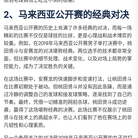
际羽毛球赛场上屹立不倒的根基。
2、马来西亚公开赛的经典对决
马来西亚公开赛的历史上充满了许多经典的对决，而每一场
精彩的比赛不仅仅是球技的比拼，更是心理战和战术博弈的
较量。例如，在2019年马来西亚公开赛男子单打决赛中，桃
田贤斗与安赛龙的对决堪称经典。两位选手的技术都非常全
面，但比赛中的细节处理、战术变化，以及对场上局势的掌
控能力，成为了决定胜负的关键。
在这场比赛中，安赛龙的快速脚步和变速打法，让桃田贤斗
在比赛初期处于被动。但桃田贤斗并没有因此急躁，而是通
过冷静的调整自己的发球和接发球策略，逐渐找到了自己的
节奏。最终，凭借一记精准的网前杀球，桃田贤斗成功逆
袭，赢得了这场堪称经典的决赛。此场比赛不仅展示了桃田
贤斗在技术上的高超水平，也让人们看到了他在赛场上的非
凡韧性和心理素质。
另一个备受关注的对决是2018年马来西亚公开赛的女子双打