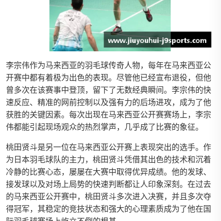
李宗伟作为马来西亚的羽毛球传奇人物，每年在马来西亚公
开赛中都有着极为出色的表现。尽管他已经宣布退役，但他
曾多次在该赛事中登顶，留下了无数经典瞬间。李宗伟的快
速反应、精准的网前控制以及强有力的后场进攻，成为了他
获胜的关键因素。每次出现在马来西亚公开赛赛场上，李宗
伟都能引起现场观众的热烈掌声，几乎成了比赛的象征。
桃田贤斗是另一位在马来西亚公开赛上表现突出的选手。作
为日本羽毛球队的主力，桃田贤斗凭借其出色的技术和沉着
冷静的比赛心态，屡屡在大赛中取得优异成绩。他的发球、
接发球以及对场上局势的快速判断都让人印象深刻。在过去
的马来西亚公开赛中，桃田贤斗多次进入决赛，并且多次夺
得冠军，其稳定的竞技状态和强大的心理素质成为了他在国