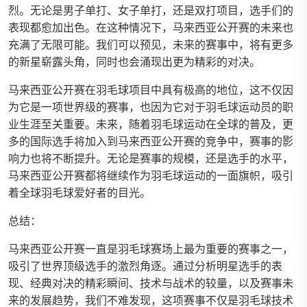
烈。无论是男子单打、女子单打，还是双打项目，选手们的
表现都愈加出色。在这种情况下，马来西亚公开赛的未来也
充满了无限可能。我们可以预见，未来的赛事中，将有更多
的新星崭露头角，同时也会涌现出更为精彩的对决。
马来西亚公开赛在羽毛球项目中具有极高的地位，这不仅因
为它是一项世界级的赛事，也因为它对于羽毛球运动员的职
业生涯至关重要。未来，随着羽毛球运动在全球的普及，更
多的国际选手将加入到马来西亚公开赛的竞争中，赛事的影
响力也将不断提升。无论是赛事的规模，还是选手的水平，
马来西亚公开赛都将继续作为羽毛球运动的一面旗帜，吸引
着全球羽毛球爱好者的目光。
总结：
马来西亚公开赛一直是羽毛球赛场上最为重要的赛事之一，
吸引了世界顶级选手的激烈角逐。通过分析明星选手的表
现、经典对决的精彩瞬间、技术与战术的较量，以及赛事未
来的发展趋势，我们不难发现，这项赛事不仅是羽毛球技术