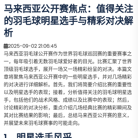
马来西亚公开赛焦点：值得关注
的羽毛球明星选手与精彩对决解
析
2025-09-02 21:06:45
马来西亚羽毛球公开赛作为世界羽毛球巡回赛的重要赛事之
一，每年吸引着无数羽毛球爱好者的目光。比赛汇聚了世界
顶级羽毛球选手，展开一场又一场精彩纷呈的对决。本篇文
章将聚焦马来西亚公开赛中的一些明星选手，并对几场精彩
的对决进行详细解析。首先，我们将简要介绍比赛的重要性
以及明星选手的表现；接着，分析值得关注的羽毛球明星选
手，包括他们的战术风格、成绩以及比赛中的表现；然后，
讨论精彩的对决分析，重点介绍几场经典比赛的精彩瞬间及
其对比赛结果的影响；最后，总结马来西亚公开赛的意义，
并展望未来羽毛球赛事的可能走向。
1、明星选手风采