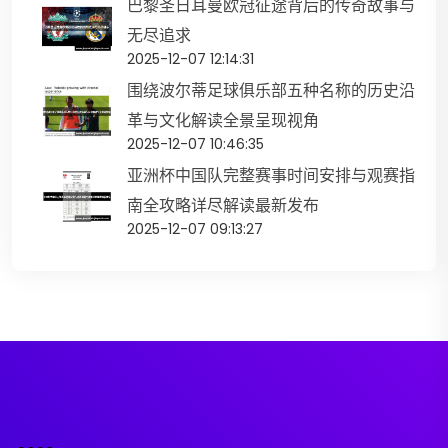
巴黎圣日耳曼欧冠征途背后的传奇故事与
无尽追求
2025-12-07 12:14:31
围绕波尔蒂足球俱乐部五种名称的历史沿
革与文化解读全景呈现视角
2025-12-07 10:46:35
亚洲杯中国队完整赛事时间安排与观赛指
南全攻略详尽解读最新发布
2025-12-07 09:13:27