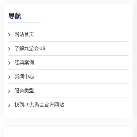
导航
网站首页
了解九游会·J9
经典案例
新闻中心
服务类型
找到J9九游会官方网站