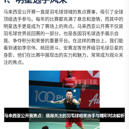
马来西亚公开赛一直是羽毛球领域的焦点赛事，吸引了全球
顶级选手参与。每年的比赛都充满了悬念和激情，而其中的
明星选手更是成为了赛场上的亮点。马来西亚公开赛不仅是
羽毛球世界巡回赛的一部分，也是各国羽毛球选手展示自
我、争夺积分和荣誉的重要平台。在这样的舞台上，我们能
看到诸如李宗伟、桃田贤斗、安赛龙等世界级羽毛球巨星的
身影，他们在比赛中展现出的实力和魅力，常常成为观众关
注的焦点。